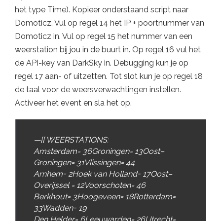
het type Time). Kopieer onderstaand script naar
Domoticz. Vul op regel 14 het IP + poortnummer van
Domoticz in. Vul op regel 15 het nummer van een
weerstation bij jou in de buurt in. Op regel 16 vul het
de API-key van DarkSky in. Debugging kun je op
regel 17 aan- of uitzetten. Tot slot kun je op regel 18
de taal voor de weersverwachtingen instellen.
Activeer het event en sla het op.
—
[
[
WEERSTATIONS
:
Amsterdam
=
36
Groningen
=
13
Oost
–
Groningen
=
31
Vlissingen
=
44
Arnhem
=
2
Hoek
van
Holland
=
17
Oost
–
Overijssel
=
12
Voorschoten
=
46
Berkhout
=
3
Hoogeveen
=
18
Rotterdam
=
33
Wadden
=
19
Den
Helder
=
6
Leeuwarden
=
26
Utrecht
=