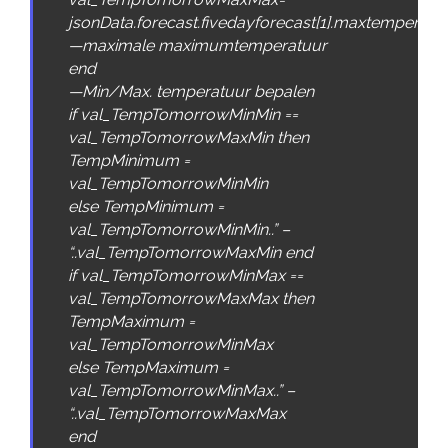
jsonData
.
forecast
.
fivedayforecast
[
1
]
.
maxtemperatu
—
maximale
maximumtemperatuur
end
—
Min
/
Max
.
temperatuur
bepalen
if
val_TempTomorrowMinMin
==
val_TempTomorrowMaxMin
then
TempMinimum
=
val_TempTomorrowMinMin
else
TempMinimum
=
val_TempTomorrowMinMin
.
.
” –
“
.
.
val_TempTomorrowMaxMin
end
if
val_TempTomorrowMinMax
==
val_TempTomorrowMaxMax
then
TempMaximum
=
val_TempTomorrowMinMax
else
TempMaximum
=
val_TempTomorrowMinMax
.
.
” –
“
.
.
val_TempTomorrowMaxMax
end