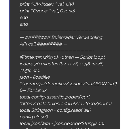
print
(
“UV-Index: “
.
.
val_UV
)
print
(
“Ozone: “
.
.
val_Ozone
)
end
end
——————————————————-
—
######## Buienradar Verwachting
API call ######## —
——————————————————-
if
(
(
time
.
min
+
2
)
%
30
)
==
0
then
—
Script
loopt
iedere
30
minuten
(
bv
.
11.28
,
11.58
,
12.28
,
12.58
,
etc
.
json
=
(
loadfile
“/home/pi/domoticz/scripts/lua/JSON.lua”
)
(
)
—
For
Linux
local
config
=
assert
(
io
.
popen
(
‘curl
“https://data.buienradar.nl/1.1/feed/json”‘
)
)
local
Stringjson
=
config
:
read
(
‘*all’
)
config
:
close
(
)
local
jsonData
=
json
:
decode
(
Stringjson
)