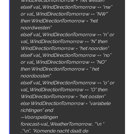
WindDirectionTomorrow
=
“het westen”
elseif
val_WindDirectionTomorrow
==
“nw”
or
val_WindDirectionTomorrow
==
“NW”
then
WindDirectionTomorrow
=
“het
noordwesten”
elseif
val_WindDirectionTomorrow
==
“n”
or
val_WindDirectionTomorrow
==
“N”
then
WindDirectionTomorrow
=
“het noorden”
elseif
val_WindDirectionTomorrow
==
“no”
or
val_WindDirectionTomorrow
==
“NO”
then
WindDirectionTomorrow
=
” het
noordoosten”
elseif
val_WindDirectionTomorrow
==
“o”
or
val_WindDirectionTomorrow
==
“O”
then
WindDirectionTomorrow
=
“het oosten”
else
WindDirectionTomorrow
=
“variabele
richtingen”
end
—
Voorspellingen
forecast
=
val_WeatherTomorrow
.
.
“\n “
.
.
“\n”
.
.
“Komende nacht daalt de