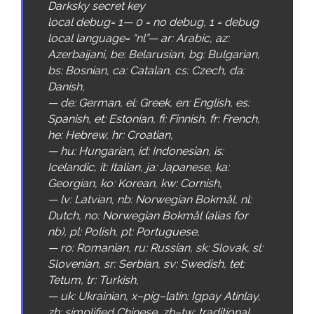
Darksky
secret
key
local
debug
=
1
—
0
=
no
debug
,
1
=
debug
local
language
=
“nl”
—
ar
:
Arabic
,
az
:
Azerbaijani
,
be
:
Belarusian
,
bg
:
Bulgarian
,
bs
:
Bosnian
,
ca
:
Catalan
,
cs
:
Czech
,
da
:
Danish
,
—
de
:
German
,
el
:
Greek
,
en
:
English
,
es
:
Spanish
,
et
:
Estonian
,
fi
:
Finnish
,
fr
:
French
,
he
:
Hebrew
,
hr
:
Croatian
,
—
hu
:
Hungarian
,
id
:
Indonesian
,
is
:
Icelandic
,
it
:
Italian
,
ja
:
Japanese
,
ka
:
Georgian
,
ko
:
Korean
,
kw
:
Cornish
,
—
lv
:
Latvian
,
nb
:
Norwegian
Bokm
å
l
,
nl
:
Dutch
,
no
:
Norwegian
Bokm
å
l
(
alias
for
nb
)
,
pl
:
Polish
,
pt
:
Portuguese
,
—
ro
:
Romanian
,
ru
:
Russian
,
sk
:
Slovak
,
sl
:
Slovenian
,
sr
:
Serbian
,
sv
:
Swedish
,
tet
:
Tetum
,
tr
:
Turkish
,
—
uk
:
Ukrainian
,
x
–
pig
–
latin
:
Igpay
Atinlay
,
zh
:
simplified
Chinese
,
zh
–
tw
:
traditional