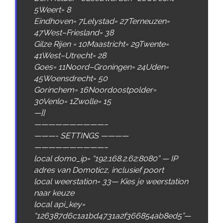
5
Weert
=
8
Eindhoven
=
7
Lelystad
=
27
Terneuzen
=
47
West
–
Friesland
=
38
Gilze
Rijen
=
10
Maastricht
=
29
Twente
=
41
West
–
Utrecht
=
28
Goes
=
11
Noord
–
Groningen
=
24
Uden
=
45
Woensdrecht
=
50
Gorinchem
=
16
Noordoostpolder
=
30
Venlo
=
1
Zwolle
=
15
—
]
]
——————————–
———-
SETTINGS
————
——————————–
local
domo_ip
=
“192.168.2.62:8080”
—
IP
adres
van
Domoticz
,
inclusief
poort
local
weerstation
=
33
—
Kies
je
weerstation
naar
keuze
local
api_key
=
“126387d6c1a1bd4731a2f366854ab8ed5”
—