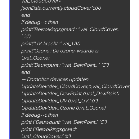
val_CloudCover
=
jsonData
.
currently
.
cloudCover*
100
end
if
debug
==
1
then
print
(
“Bewolkingsgraad : “
.
.
val_CloudCover
.
.
” %”
)
print
(
“UV-kracht :”
.
.
val_UV
)
print
(
“Ozone : De ozone-waarde is
“
.
.
val_Ozone
)
print
(
“Dauwpunt : “
.
.
val_DewPoint
.
.
” °C”
)
end
—
Domoticz
devices
updaten
UpdateDev
(
dev_CloudCover
,
0
,
val_CloudCover
)
UpdateDev
(
dev_DewPoint
,
0
,
val_DewPoint
)
UpdateDev
(
dev_UV
,
0
,
val_UV
.
.
“;0”
)
UpdateDev
(
dev_Ozone
,
0
,
val_Ozone
)
if
debug
==
1
then
print
(
“Dauwpunt: “
.
.
val_DewPoint
.
.
” °C”
)
print
(
“Bewolkingsgraad:
“
.
.
val_CloudCover
.
.
” %”
)