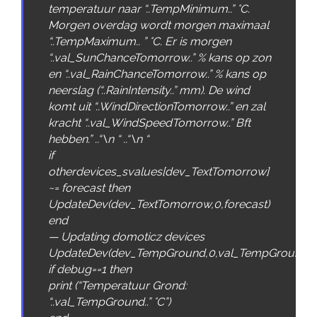
temperatuur naar “
.
.
TempMinimum
.
.
” °C.
Morgen overdag wordt morgen maximaal
“
.
.
TempMaximum
.
.
” °C. Er is morgen
“
.
.
val_SunChanceTomorrow
.
.
” % kans op zon
en “
.
.
val_RainChanceTomorrow
.
.
” % kans op
neerslag (“
.
.
RainIntensity
.
.
” mm). De wind
komt uit “
.
.
WindDirectionTomorrow
.
.
” en zal
kracht “
.
.
val_WindSpeedTomorrow
.
.
” Bft
hebben.”
.
.
“\n “
.
.
“\n “
if
otherdevices_svalues
[
dev_TextTomorrow
]
~
=
forecast
then
UpdateDev
(
dev_TextTomorrow
,
0
,
forecast
)
end
—
Updating
domoticz
devices
UpdateDev
(
dev_TempGround
,
0
,
val_TempGround
)
if
debug
==
1
then
print
(
“Temperatuur Grond:
“
.
.
val_TempGround
.
.
” °C”
)