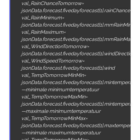
val_RainChanceTomorrow
=
jsonData
.
forecast
.
fivedayforecast
[
1
]
.
rainChance
val_RainMinimum
=
jsonData
.
forecast
.
fivedayforecast
[
1
]
.
mmRainMin
val_RainMaximum
=
jsonData
.
forecast
.
fivedayforecast
[
1
]
.
mmRainMax
val_WindDirectionTomorrow
=
jsonData
.
forecast
.
fivedayforecast
[
1
]
.
windDirecti
val_WindSpeedTomorrow
=
jsonData
.
forecast
.
fivedayforecast
[
1
]
.
wind
val_TempTomorrowMinMin
=
jsonData
.
forecast
.
fivedayforecast
[
1
]
.
mintemperatur
—
minimale
minimumtemperatuur
val_TempTomorrowMaxMin
=
jsonData
.
forecast
.
fivedayforecast
[
1
]
.
mintemperatu
—
maximale
minimumtemperatuur
val_TempTomorrowMinMax
=
jsonData
.
forecast
.
fivedayforecast
[
1
]
.
maxtemperatu
—
minimale
maximumtemperatuur
val_TempTomorrowMaxMax
=