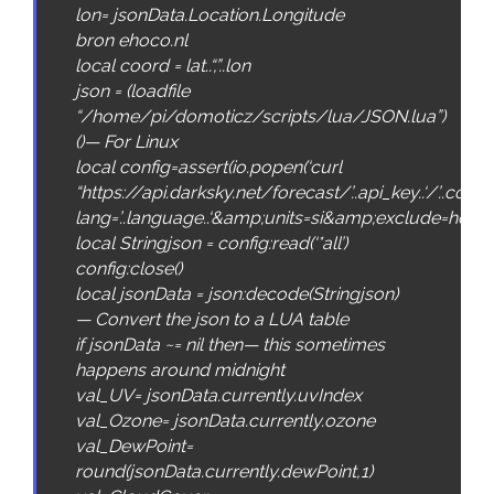
lon
=
jsonData
.
Location
.
Longitude
bron ehoco.nl
local
coord
=
lat
.
.
“,”
.
.
lon
json
=
(
loadfile
“/home/pi/domoticz/scripts/lua/JSON.lua”
)
(
)
—
For
Linux
local
config
=
assert
(
io
.
popen
(
‘curl
“https://api.darksky.net/forecast/’
.
.
api_key
.
.
‘/’
.
.
coord
lang=’
.
.
language
.
.
‘&amp;units=si&amp;exclude=hourly,
local
Stringjson
=
config
:
read
(
‘*all’
)
config
:
close
(
)
local
jsonData
=
json
:
decode
(
Stringjson
)
—
Convert
the
json
to
a
LUA
table
if
jsonData
~
=
nil
then
—
this
sometimes
happens
around
midnight
val_UV
=
jsonData
.
currently
.
uvIndex
val_Ozone
=
jsonData
.
currently
.
ozone
val_DewPoint
=
round
(
jsonData
.
currently
.
dewPoint
,
1
)