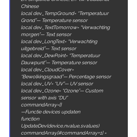
Chinese
local
dev_TempGround
=
“Temperatuur
Grond”
—
Temperature
sensor
local
dev_TextTomorrow
=
“Verwachting
morgen”
—
Text
sensor
local
dev_LongText
=
“Verwachting
uitgebreid”
—
Text
sensor
local
dev_DewPoint
=
“Temperatuur
Dauwpunt”
—
Temperature
sensor
local
dev_CloudCover
=
“Bewolkingsgraad”
—
Percentage
sensor
local
dev_UV
=
“UV”
—
UV
sensor
local
dev_Ozone
=
“Ozone”
—
Custom
sensor
with
axis
“DU”
commandArray
=
{
}
—
Functie
devices
updaten
function
UpdateDev
(
device
,
nvalue
,
svalues
)
commandArray
[
#commandArray+1] =