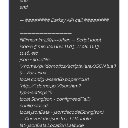
end
end
—————————————
—
######## Darksy API call ########
—
—————————————
if
(
(
time
.
min
+
2
)
%
5
)
==
0
then
—
Script
loopt
iedere
5
minuten
(
bv
.
11.03
,
11.08
,
11.13
,
11.18
,
etc
.
json
=
(
loadfile
“/home/pi/domoticz/scripts/lua/JSON.lua”
)
(
)
—
For
Linux
local
config
=
assert
(
io
.
popen
(
‘curl
“http://’
.
.
domo_ip
.
.
‘/json.htm?
type=settings”‘
)
)
local
Stringjson
=
config
:
read
(
‘*all’
)
config
:
close
(
)
local
jsonData
=
json
:
decode
(
Stringjson
)
—
Convert
the
json
to
a
LUA
table
lat
=
jsonData
.
Location
.
Latitude