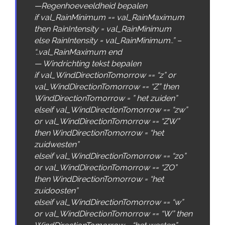
—
Regenhoeveeldheid
bepalen
if
val_RainMinimum
==
val_RainMaximum
then
RainIntensity
=
val_RainMinimum
else
RainIntensity
=
val_RainMinimum
.
.
” –
“
.
.
val_RainMaximum
end
—
Windrichting
tekst
bepalen
if
val_WindDirectionTomorrow
==
“z”
or
val_WindDirectionTomorrow
==
“Z”
then
WindDirectionTomorrow
=
” het zuiden”
elseif
val_WindDirectionTomorrow
==
“zw”
or
val_WindDirectionTomorrow
==
“ZW”
then
WindDirectionTomorrow
=
“het
zuidwesten”
elseif
val_WindDirectionTomorrow
==
“zo”
or
val_WindDirectionTomorrow
==
“ZO”
then
WindDirectionTomorrow
=
“het
zuidoosten”
elseif
val_WindDirectionTomorrow
==
“w”
or
val_WindDirectionTomorrow
==
“W”
then