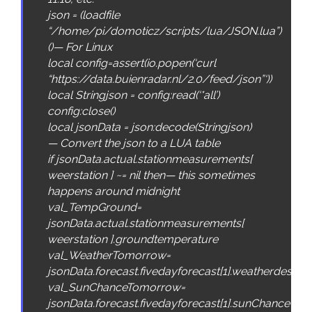
json
=
(
loadfile
“/home/pi/domoticz/scripts/lua/JSON.lua”
)
(
)
—
For
Linux
local
config
=
assert
(
io
.
popen
(
‘curl
“https://data.buienradar.nl/2.0/feed/json”‘
)
)
local
Stringjson
=
config
:
read
(
‘*all’
)
config
:
close
(
)
local
jsonData
=
json
:
decode
(
Stringjson
)
—
Convert
the
json
to
a
LUA
table
if
jsonData
.
actual
.
stationmeasurements
[
weerstation
]
~
=
nil
then
—
this
sometimes
happens
around
midnight
val_TempGround
=
jsonData
.
actual
.
stationmeasurements
[
weerstation
]
.
groundtemperature
val_WeatherTomorrow
=
jsonData
.
forecast
.
fivedayforecast
[
1
]
.
weatherdescr
val_SunChanceTomorrow
=
jsonData
.
forecast
.
fivedayforecast
[
1
]
.
sunChance