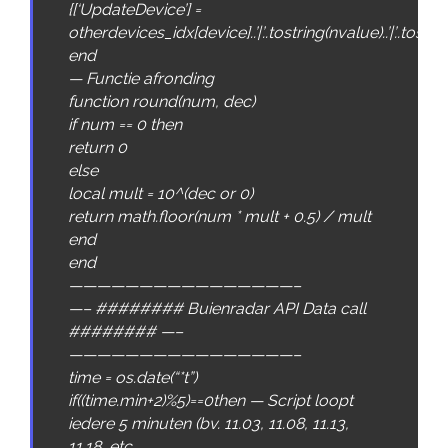
{[‘UpdateDevice’] =
otherdevices_idx[device]..’|’..tostring(nvalue)..’|’..tostr
end
—
Functie
afronding
function
round
(
num
,
dec
)
if
num
==
0
then
return
0
else
local
mult
=
10
^
(
dec
or
0
)
return
math
.
floor
(
num *
mult
+
0.5
)
/
mult
end
end
————————————————–
—–
######## Buienradar API Data call
######## —–
————————————————–
time
=
os
.
date
(
“*t”
)
if
(
(
time
.
min
+
2
)
%
5
)
==
0
then
—
Script
loopt
iedere
5
minuten
(
bv
.
11.03
,
11.08
,
11.13
,
11.18
,
etc
.