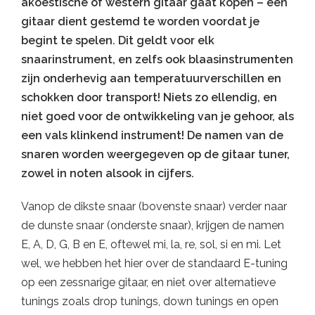
akoestische of western gitaar gaat kopen – een
gitaar dient gestemd te worden voordat je
begint te spelen. Dit geldt voor elk
snaarinstrument, en zelfs ook blaasinstrumenten
zijn onderhevig aan temperatuurverschillen en
schokken door transport! Niets zo ellendig, en
niet goed voor de ontwikkeling van je gehoor, als
een vals klinkend instrument! De namen van de
snaren worden weergegeven op de gitaar tuner,
zowel in noten alsook in cijfers.
Vanop de dikste snaar (bovenste snaar) verder naar
de dunste snaar (onderste snaar), krijgen de namen
E, A, D, G, B en E, oftewel mi, la, re, sol, si en mi. Let
wel, we hebben het hier over de standaard E-tuning
op een zessnarige gitaar, en niet over alternatieve
tunings zoals drop tunings, down tunings en open